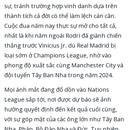
sự, tránh trường hợp vinh danh dựa trên
thành tích cả đời có thể làm lệch cán cân.
Cuộc đua năm nay thực sự mở cho tất cả,
nhất là khi năm ngoái Rodri đã giành chiến
thắng trước Vinicius Jr. dù Real Madrid bị
loại sớm ở Champions League, nhờ vào
phong độ xuất sắc cùng Manchester City và
đội tuyển Tây Ban Nha trong năm 2024.
Mọi ánh mắt đang đổ dồn vào Nations
League sắp tới, nơi được dự báo sẽ ảnh
hưởng quyết định đến kết quả cuối cùng,
với sự góp mặt của các ông lớn như Tây Ban
Nha, Pháp, Bồ Đào Nha và Đức. Tuy nhiên,