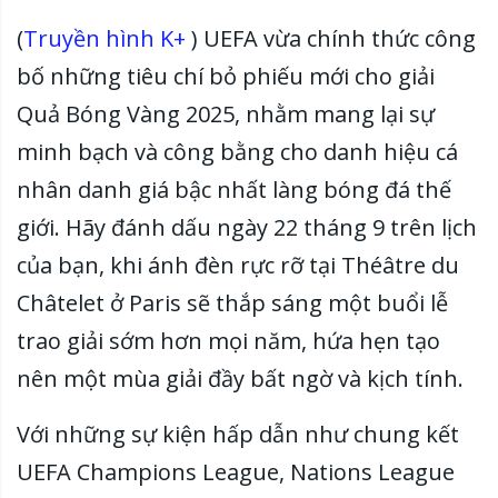
(
Truyền hình K+
) UEFA vừa chính thức công
bố những tiêu chí bỏ phiếu mới cho giải
Quả Bóng Vàng 2025, nhằm mang lại sự
minh bạch và công bằng cho danh hiệu cá
nhân danh giá bậc nhất làng bóng đá thế
giới. Hãy đánh dấu ngày 22 tháng 9 trên lịch
của bạn, khi ánh đèn rực rỡ tại Théâtre du
Châtelet ở Paris sẽ thắp sáng một buổi lễ
trao giải sớm hơn mọi năm, hứa hẹn tạo
nên một mùa giải đầy bất ngờ và kịch tính.
Với những sự kiện hấp dẫn như chung kết
UEFA Champions League, Nations League