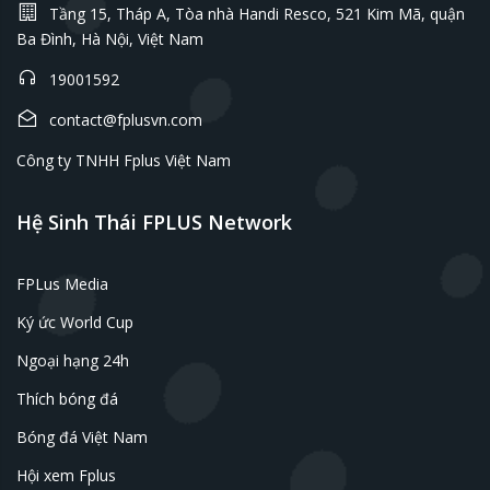
Tầng 15, Tháp A, Tòa nhà Handi Resco, 521 Kim Mã, quận
Ba Đình, Hà Nội, Việt Nam
19001592
contact@fplusvn.com
Công ty TNHH Fplus Việt Nam
Hệ Sinh Thái FPLUS Network
FPLus Media
Ký ức World Cup
Ngoại hạng 24h
Thích bóng đá
Bóng đá Việt Nam
Hội xem Fplus