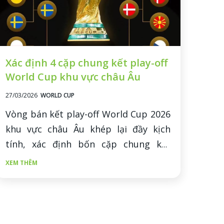
Xác định 4 cặp chung kết play-off
Lịc
World Cup khu vực châu Âu
Cup
27/03/2026
WORLD CUP
26/03
Vòng bán kết play-off World Cup 2026
Với 
khu vực châu Âu khép lại đầy kịch
19/
tính, xác định bốn cặp chung kết
the
tranh vé dự ngày hội bóng đá lớn.
trậ
XEM THÊM
XEM 
kết.