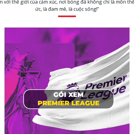
với thế giới của cảm xúc, nơi bóng đá không chỉ là môn thể
ức, là đam mê, là cuộc sống!”