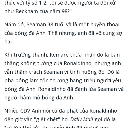
thúc với tỷ số 1-2, tôi sẽ được người ta đối xử
như Beckham của năm 98?"
Năm đó, Seaman 38 tuổi và là một huyền thoại
của bóng đá Anh. Thế nhưng, anh đã vô cùng sợ
hãi.
Khi trưởng thành, Kemare thừa nhận đó là bàn
thắng không tưởng của Ronaldinho, nhưng anh
vẫn thầm trách Seaman vì tình huống đó. Đó là
pha bóng làm tổn thương hàng triệu người yêu
bóng đá Anh. Ronaldinho đã đánh lừa Seaman và
người hâm mộ bóng đá Anh.
Nhiều CĐV Anh nói cú đá phạt của Ronaldinho
đến giờ vẫn "giết chết" họ.
Daily Mail
gọi đó là
"cú lừa thế kỷ" khi tuyển Anh đã mơ về một