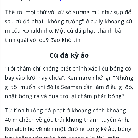
Thế rồi mọi thứ với xứ sở sương mù như sụp đổ
sau cú đá phạt "không tưởng" ở cự ly khoảng 40
m của Ronaldinho. Một cú đá phạt thành bàn
tinh quái với quỹ đạo khó tin.
Cú đá kỳ ảo
"Tôi thậm chí không biết chính xác liệu bóng có
bay vào lưới hay chưa", Kenmare nhớ lại. "Những
gì tôi muốn khi đó là Seaman cần làm điều gì đó,
nhặt bóng ra và đưa trở lại chấm phát bóng".
Từ tình huống đá phạt ở khoảng cách khoảng
40 m chếch về góc trái khung thành tuyển Anh,
Ronaldinho vẽ nên một đường cong kỳ ảo, bóng
bay thẳng vào mép lưới trong của thủ môn