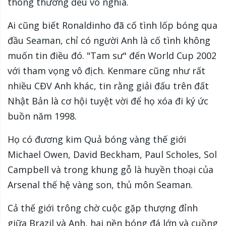
thông thường đều vô nghĩa.
Ai cũng biết Ronaldinho đã cố tình lốp bóng qua
đầu Seaman, chỉ có người Anh là cố tình không
muốn tin điều đó. "Tam sư" đến World Cup 2002
với tham vọng vô địch. Kenmare cũng như rất
nhiều CĐV Anh khác, tin rằng giải đấu trên đất
Nhật Bản là cơ hội tuyệt vời để họ xóa đi ký ức
buồn năm 1998.
Họ có đương kim Quả bóng vàng thế giới
Michael Owen, David Beckham, Paul Scholes, Sol
Campbell và trong khung gỗ là huyền thoại của
Arsenal thế hệ vàng son, thủ môn Seaman.
Cả thế giới trông chờ cuộc gặp thượng đỉnh
giữa Brazil và Anh, hai nền bóng đá lớn và cuồng