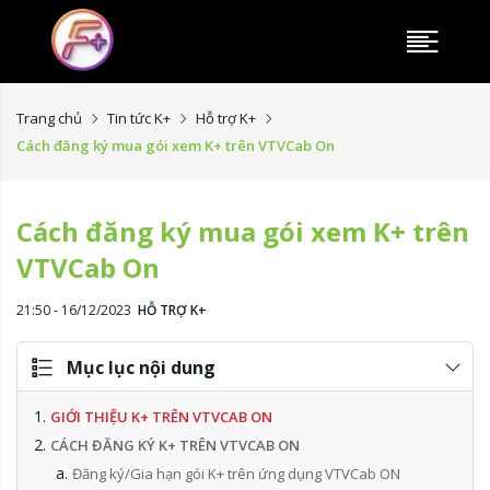
Trang chủ
Tin tức K+
Hỗ trợ K+
Cách đăng ký mua gói xem K+ trên VTVCab On
Cách đăng ký mua gói xem K+ trên
VTVCab On
21:50 - 16/12/2023
HỖ TRỢ K+
Mục lục nội dung
GIỚI THIỆU K+ TRÊN VTVCAB ON
CÁCH ĐĂNG KÝ K+ TRÊN VTVCAB ON
Đăng ký/Gia hạn gói K+ trên ứng dụng VTVCab ON