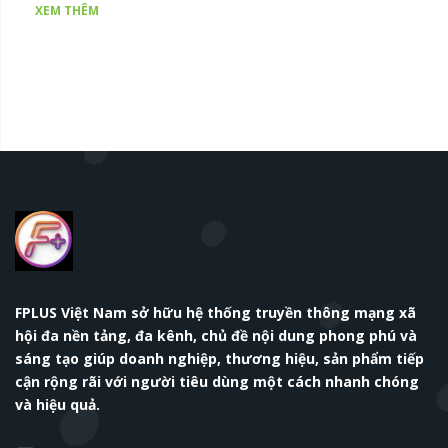
thủ trẻ là tương lai của bóng đá nước
XEM THÊM
nhà. Đáng buồn thay.
FPLUS Việt Nam sở hữu hệ thống truyền thông mạng xã
hội đa nền tảng, đa kênh, chủ đề nội dung phong phú và
sáng tạo giúp doanh nghiệp, thương hiệu, sản phẩm tiếp
cận rộng rãi với người tiêu dùng một cách nhanh chóng
và hiệu quả.