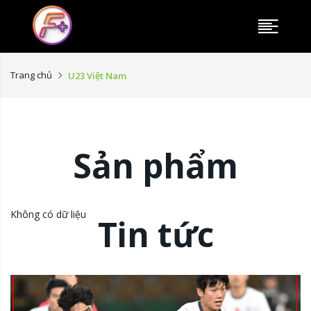
Trang chủ
U23 Việt Nam
Sản phẩm
Không có dữ liệu
Tin tức