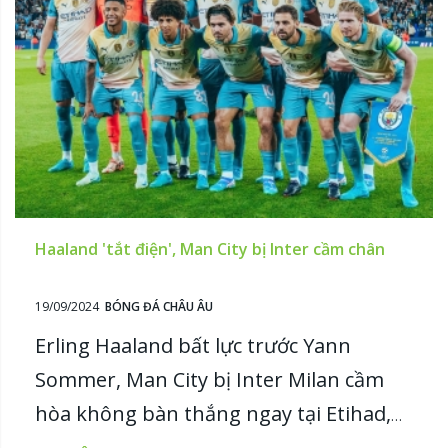
Haaland 'tắt điện', Man City bị Inter cầm chân
19/09/2024
BÓNG ĐÁ CHÂU ÂU
Erling Haaland bất lực trước Yann
Sommer, Man City bị Inter Milan cầm
hòa không bàn thắng ngay tại Etihad,
thuộc trận ra quân UEFA Champions