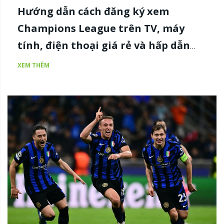
Hướng dẫn cách đăng ký xem
Champions League trên TV, máy
tính, điện thoại giá rẻ và hấp dẫn
cho mọi gia đình
XEM THÊM