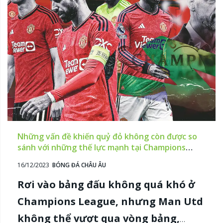
Những vấn đề khiến quỷ đỏ không còn được so
sánh với những thế lực mạnh tại Champions
League
16/12/2023
BÓNG ĐÁ CHÂU ÂU
Rơi vào bảng đấu không quá khó ở
Champions League, nhưng Man Utd
không thể vượt qua vòng bảng,