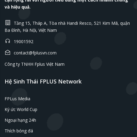
và hiệu quả.
Tầng 15, Tháp A, Tòa nhà Handi Resco, 521 Kim Mã, quận
Ba Đình, Hà Nội, Việt Nam
19001592
contact@fplusvn.com
Công ty TNHH Fplus Việt Nam
Hệ Sinh Thái FPLUS Network
FPLus Media
Ký ức World Cup
Ngoại hạng 24h
Thích bóng đá