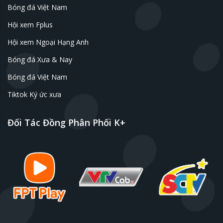
Bóng đá Việt Nam
Hội xem Fplus
Hội xem Ngoại Hạng Anh
Bóng đá Xưa & Nay
Bóng đá Việt Nam
Tiktok Ký ức xưa
Đối Tác Đồng Phân Phối K+