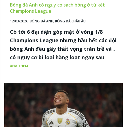
Bóng đá Anh có nguy cơ sạch bóng ở tứ kết
Champions League
12/03/2026
BÓNG ĐÁ ANH
,
BÓNG ĐÁ CHÂU ÂU
Có tới 6 đại diện góp mặt ở vòng 1/8
Champions League nhưng hầu hết các đội
bóng Anh đều gây thất vọng tràn trề và
có nguy cơ bị loại hàng loạt ngay sau
vòng đấu này.
XEM THÊM